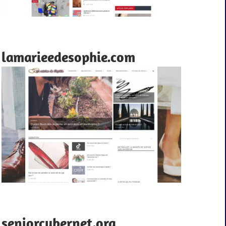
lamarieedesophie.com
seniorcybernet.org