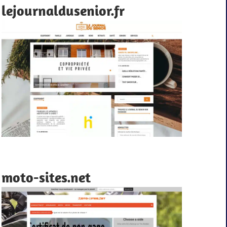
lejournaldusenior.fr
moto-sites.net