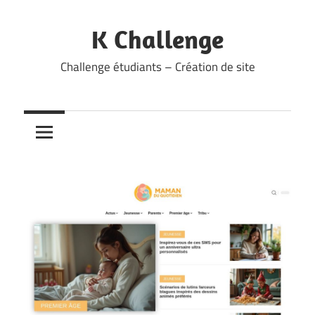
Skip
to
K Challenge
content
Challenge étudiants – Création de site