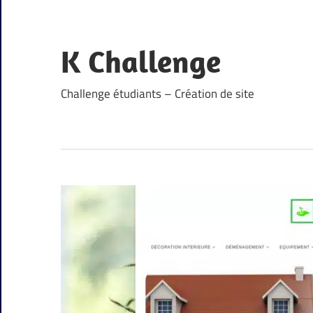
Skip
to
content
K Challenge
Challenge étudiants – Création de site